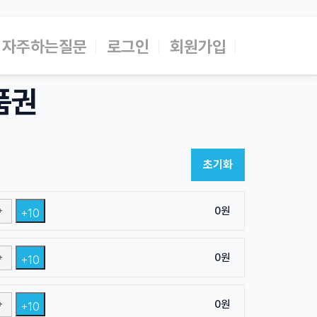
자주하는질문
로그인
회원가입
품권
초기화
0
원
+10
0
원
+10
0
원
+10